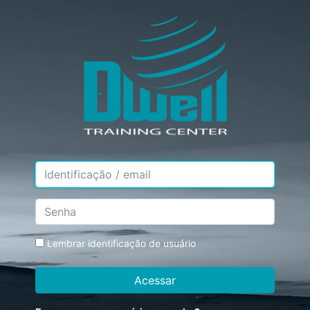
Ir para o conteúdo principal
Avançar para criar nova conta
Identificação / email
Senha
Lembrar identificação de usuário
Acessar